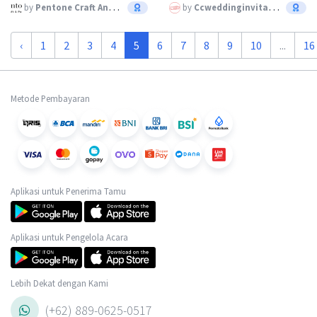
by
Pentone Craft And Paper
by
Ccweddinginvitation
‹
1
2
3
4
5
6
7
8
9
10
...
16
Metode Pembayaran
Aplikasi untuk Penerima Tamu
Aplikasi untuk Pengelola Acara
Lebih Dekat dengan Kami
(+62) 889-0625-0517