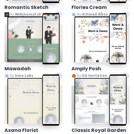
Romantic Sketch
Flories Cream
by
Webjournal.id
by
Achmad Ikhsa
Mawadah
Amply Posh
by
Irma Labs
by
GG Invitation
Axana Florist
Classic Royal Garden