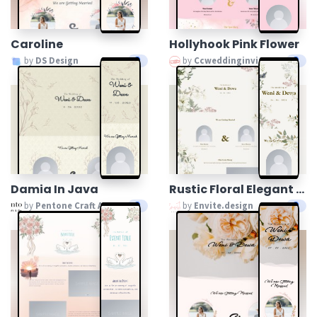
Caroline
Hollyhook Pink Flower
by
DS Design
by
Ccweddinginvitation
Damia In Java
Rustic Floral Elegant Wedding
by
Pentone Craft And Paper
by
Envite.design