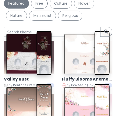
Featured
Free
Culture
Flower
Nature
Minimalist
Religious
Valley Rust
Fluffy Blooms Anemones
by
Pentone Craft And Paper
by
Ccweddinginvitation