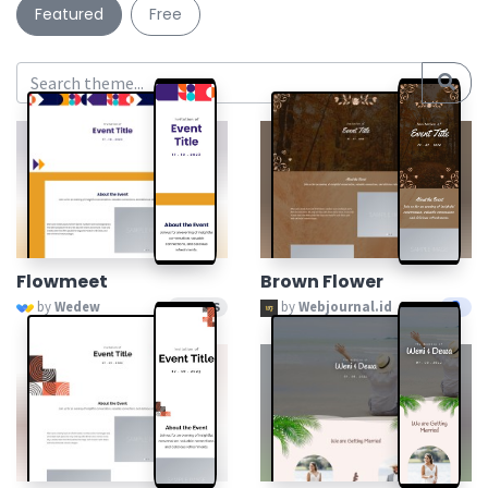
Featured
Free
Flowmeet
Brown Flower
by
Wedew
by
Webjournal.id
GRATIS