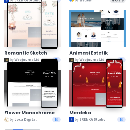
by
ERENKA Studio
by
Wedew
GRATIS
Romantic Sketch
Animasi Estetik
by
Webjournal.id
by
Webjournal.id
Flower Monochrome
Merdeka
by
Loca Digital
by
ERENKA Studio