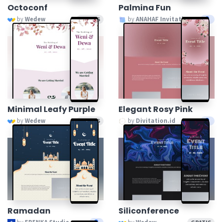
Octoconf
Palmina Fun
by
Wedew
by
ANAHAF Invitation
GRATIS
Minimal Leafy Purple
Elegant Rosy Pink
by
Wedew
by
Divitation.id
GRATIS
Ramadan
Siliconference