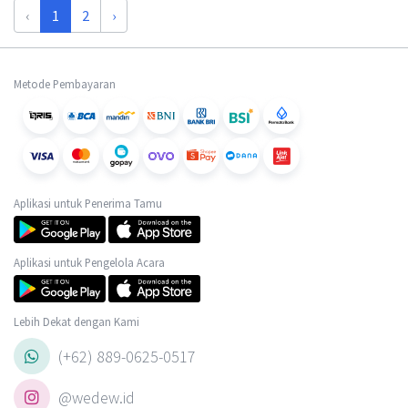
‹
1
2
›
Metode Pembayaran
Aplikasi untuk Penerima Tamu
Aplikasi untuk Pengelola Acara
Lebih Dekat dengan Kami
(+62) 889-0625-0517
@wedew.id