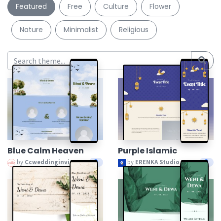
Featured
Free
Culture
Flower
Nature
Minimalist
Religious
Blue Calm Heaven
Purple Islamic
by
Ccweddinginvitation
by
ERENKA Studio