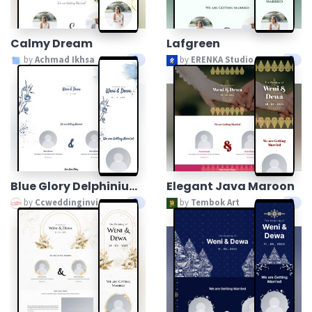
Calmy Dream
Lafgreen
by
Achmad Ikhsa
by
ERENKA Studio
Blue Glory Delphiniums
Elegant Java Maroon
by
Ccweddinginvitation
by
Tembok Art