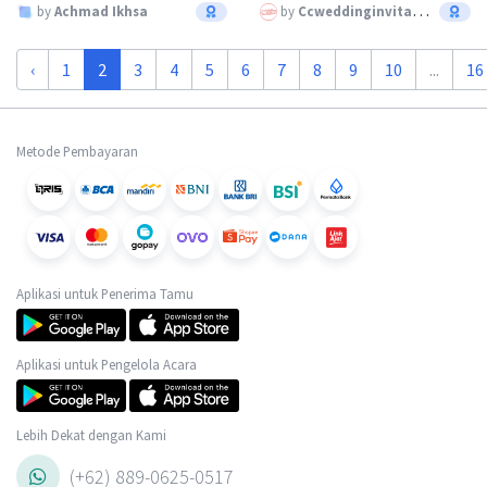
by
Achmad Ikhsa
by
Ccweddinginvitation
‹
1
2
3
4
5
6
7
8
9
10
...
16
Metode Pembayaran
Aplikasi untuk Penerima Tamu
Aplikasi untuk Pengelola Acara
Lebih Dekat dengan Kami
(+62) 889-0625-0517