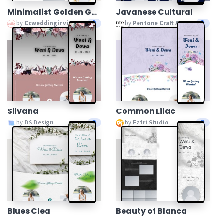
Minimalist Golden Gateway
Javanese Cultural
by
Ccweddinginvitation
by
Pentone Craft And Paper
Silvana
Common Lilac
by
DS Design
by
Fatri Studio
Blues Clea
Beauty of Blanca