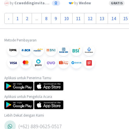
by
Ccweddinginvitation
by
Wedew
GRATIS
‹
1
2
...
8
9
10
11
12
13
14
15
Metode Pembayaran
Aplikasi untuk Penerima Tamu
Aplikasi untuk Pengelola Acara
Lebih Dekat dengan Kami
(+62) 889-0625-0517