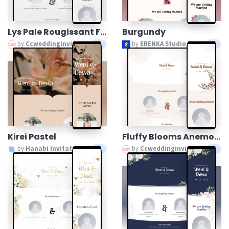
Lys Pale Rougissant Floral
Burgundy
by
Ccweddinginvitation
by
ERENKA Studio
Kirei Pastel
Fluffy Blooms Anemones
by
Hanabi Invitation
by
Ccweddinginvitation