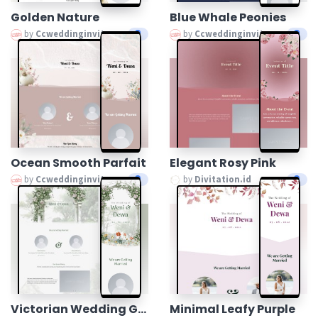
Golden Nature
Blue Whale Peonies
by
Ccweddinginvitation
by
Ccweddinginvitation
Ocean Smooth Parfait
Elegant Rosy Pink
by
Ccweddinginvitation
by
Divitation.id
Victorian Wedding Garden
Minimal Leafy Purple