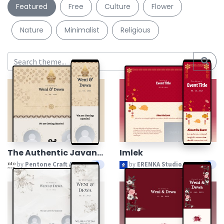
Featured
Free
Culture
Flower
Nature
Minimalist
Religious
The Authentic Javaneese
Imlek
by
Pentone Craft And Paper
by
ERENKA Studio