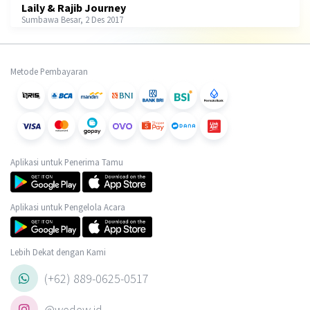
Laily & Rajib Journey
Sumbawa Besar, 2 Des 2017
Metode Pembayaran
Aplikasi untuk Penerima Tamu
Aplikasi untuk Pengelola Acara
Lebih Dekat dengan Kami
(+62) 889-0625-0517
@wedew.id