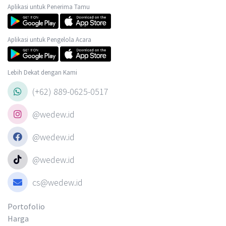
Aplikasi untuk Penerima Tamu
Aplikasi untuk Pengelola Acara
Lebih Dekat dengan Kami
(+62) 889-0625-0517
@wedew.id
@wedew.id
@wedew.id
cs@wedew.id
Portofolio
Harga