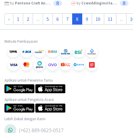
by
Pentone Craft And Paper
by
Ccweddinginvitation
‹
1
2
...
5
6
7
8
9
10
11
...
1
Metode Pembayaran
Aplikasi untuk Penerima Tamu
Aplikasi untuk Pengelola Acara
Lebih Dekat dengan Kami
(+62) 889-0625-0517