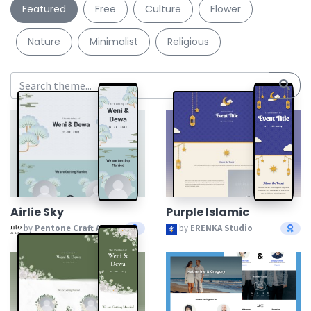
Featured
Free
Culture
Flower
Nature
Minimalist
Religious
Airlie Sky
Purple Islamic
by
Pentone Craft And Paper
by
ERENKA Studio