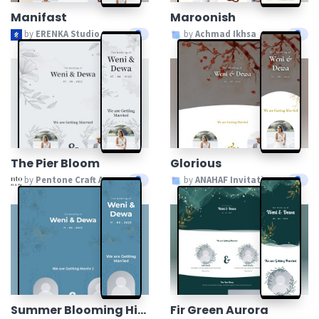
Manifast
Maroonish
by
ERENKA Studio
by
Achmad Ikhsa
The Pier Bloom
Glorious
by
Pentone Craft And Paper
by
ANAHAF Invitation
Summer Blooming Hisbiscus
Fir Green Aurora