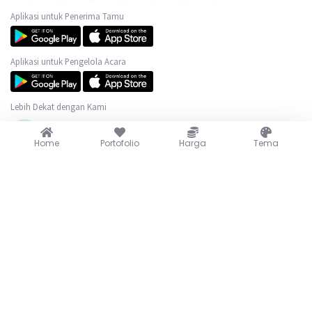
Aplikasi untuk Penerima Tamu
Aplikasi untuk Pengelola Acara
Lebih Dekat dengan Kami
(+62) 889-0625-0517
Home
Portofolio
Harga
Tema
@wedew.id
@wedew.id
@wedew.id
cs@wedew.id
Portofolio
Harga