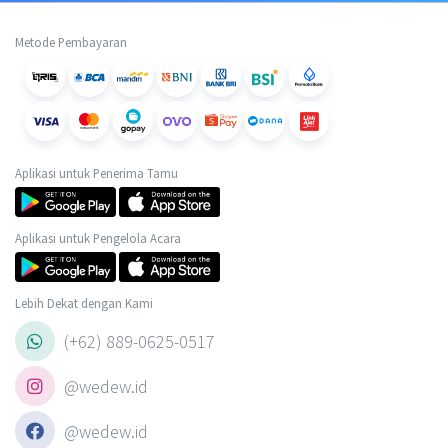
Metode Pembayaran
Aplikasi untuk Penerima Tamu
Aplikasi untuk Pengelola Acara
Lebih Dekat dengan Kami
(+62) 889-0625-0517
@wedew.id
@wedew.id