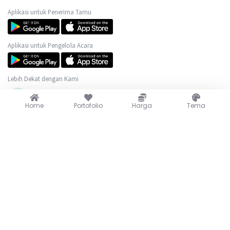
Aplikasi untuk Penerima Tamu
Aplikasi untuk Pengelola Acara
Lebih Dekat dengan Kami
(+62) 889-0625-0517
Home
Portofolio
Harga
Tema
@wedew.id
@wedew.id
@wedew.id
cs@wedew.id
Portofolio
Harga