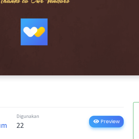
Digunakan
Preview
um
22