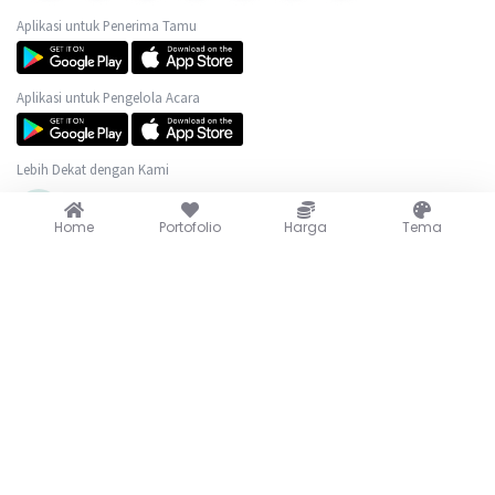
Aplikasi untuk Penerima Tamu
Aplikasi untuk Pengelola Acara
Lebih Dekat dengan Kami
(+62) 889-0625-0517
Home
Portofolio
Harga
Tema
@wedew.id
@wedew.id
@wedew.id
cs@wedew.id
Portofolio
Harga