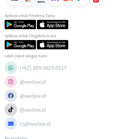
Aplikasi untuk Penerima Tamu
Aplikasi untuk Pengelola Acara
Lebih Dekat dengan Kami
(+62) 889-0625-0517
@wedew.id
@wedew.id
@wedew.id
cs@wedew.id
Portofolio