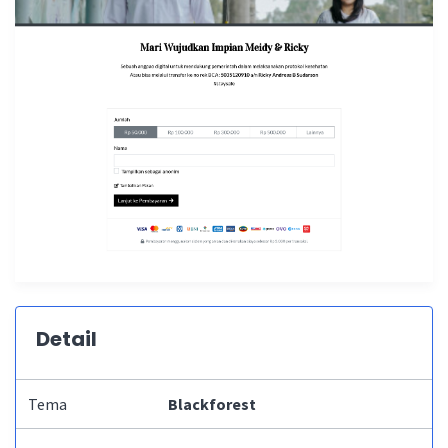
Detail
Tema
Blackforest