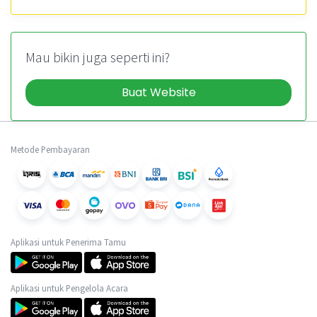
Mau bikin juga seperti ini?
Buat Website
Metode Pembayaran
Aplikasi untuk Penerima Tamu
Aplikasi untuk Pengelola Acara