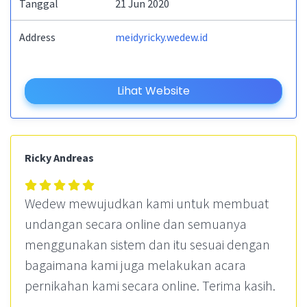
Tanggal
21 Jun 2020
Address
meidyricky.wedew.id
Lihat Website
Ricky Andreas
Wedew mewujudkan kami untuk membuat
undangan secara online dan semuanya
menggunakan sistem dan itu sesuai dengan
bagaimana kami juga melakukan acara
pernikahan kami secara online. Terima kasih.