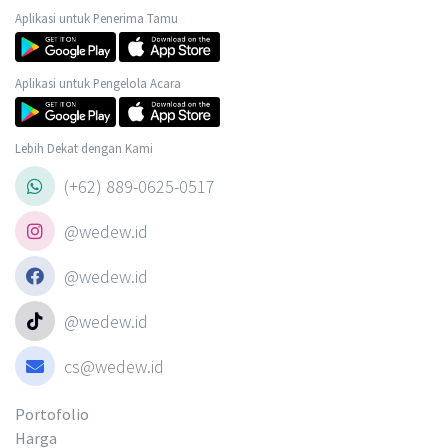
Aplikasi untuk Penerima Tamu
Aplikasi untuk Pengelola Acara
Lebih Dekat dengan Kami
(+62) 889-0625-0517
@wedew.id
@wedew.id
@wedew.id
cs@wedew.id
Portofolio
Harga