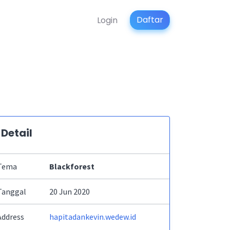
Daftar
Login
Detail
Tema
Blackforest
Tanggal
20 Jun 2020
Address
hapitadankevin.wedew.id