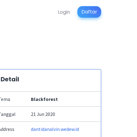
Daftar
Login
Detail
Tema
Blackforest
Tanggal
21 Jun 2020
Address
dantidanalvin.wedew.id