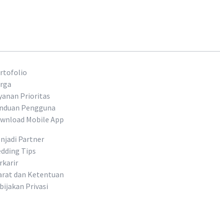
rtofolio
rga
yanan Prioritas
nduan Pengguna
wnload Mobile App
njadi Partner
dding Tips
rkarir
arat dan Ketentuan
bijakan Privasi