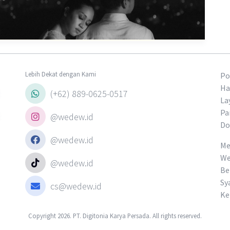
Lebih Dekat dengan Kami
Po
Ha
(+62) 889-0625-0517
La
Pa
@wedew.id
Do
@wedew.id
Me
We
@wedew.id
Be
Sy
cs@wedew.id
Ke
Copyright 2026. PT. Digitonia Karya Persada. All rights reserved.