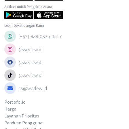
Aplikasi untuk Pengelola Acara
Lebih Dekat dengan Kami
(+62) 889-0625-0517
@wedew.id
@wedew.id
@wedew.id
cs@wedew.id
Portofolio
Harga
Layanan Prioritas
Panduan Pengguna