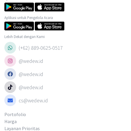
Aplikasi untuk Pengelola Acara
Lebih Dekat dengan Kami
(+62) 889-0625-0517
@wedew.id
@wedew.id
@wedew.id
cs@wedew.id
Portofolio
Harga
Layanan Prioritas