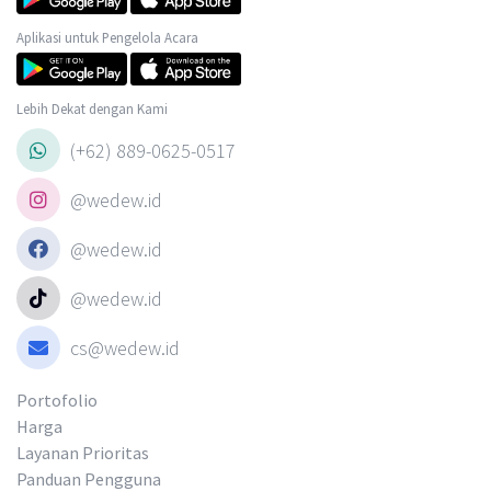
Aplikasi untuk Pengelola Acara
Lebih Dekat dengan Kami
(+62) 889-0625-0517
@wedew.id
@wedew.id
@wedew.id
cs@wedew.id
Portofolio
Harga
Layanan Prioritas
Panduan Pengguna