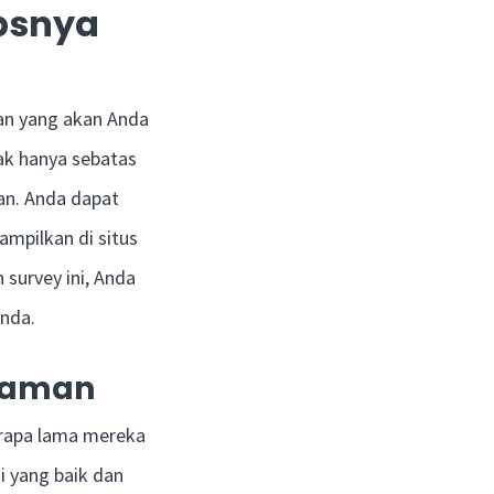
psnya
an yang akan Anda
dak hanya sebatas
an. Anda dapat
mpilkan di situs
survey ini, Anda
nda.
alaman
erapa lama mereka
i yang baik dan