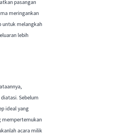
ibatkan pasangan
cuma meringankan
ap untuk melangkah
eluaran lebih
ataannya,
diatasi. Sebelum
p ideal yang
ang mempertemukan
kanlah acara milik