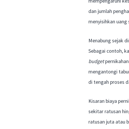
mempengaruhi kesi
dan jumlah penghas
menyisihkan uang s
Menabung sejak din
Sebagai contoh, ka
budget
pernikahan
mengantongi tabung
di tengah proses d
Kisaran biaya pern
sekitar ratusan h
ratusan juta atau 