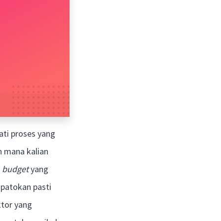
ti proses yang
h mana kalian
n
budget
yang
 patokan pasti
tor yang