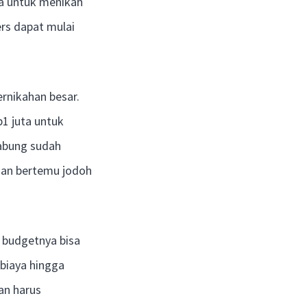
ia untuk menikah
ers dapat mulai
rnikahan besar.
p1 juta untuk
abung sudah
lian bertemu jodoh
, budgetnya bisa
biaya hingga
an harus