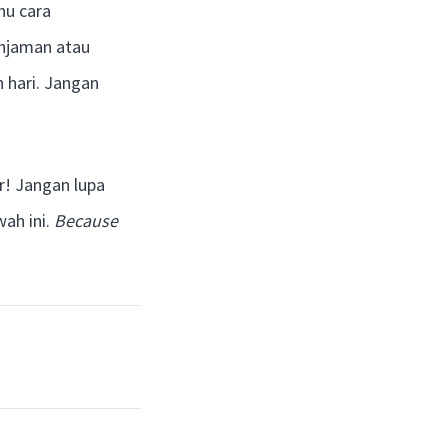
hu cara
injaman atau
 hari. Jangan
! Jangan lupa
ah ini.
Because