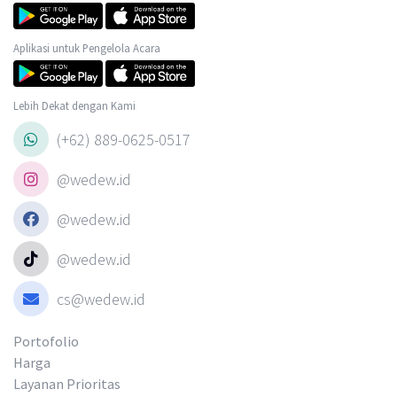
Aplikasi untuk Pengelola Acara
Lebih Dekat dengan Kami
(+62) 889-0625-0517
@wedew.id
@wedew.id
@wedew.id
cs@wedew.id
Portofolio
Harga
Layanan Prioritas