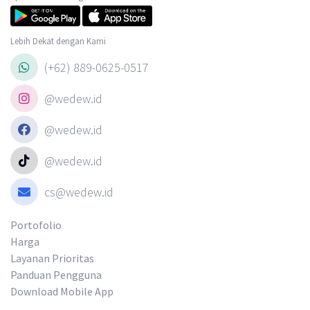
Lebih Dekat dengan Kami
(+62) 889-0625-0517
@wedew.id
@wedew.id
@wedew.id
cs@wedew.id
Portofolio
Harga
Layanan Prioritas
Panduan Pengguna
Download Mobile App