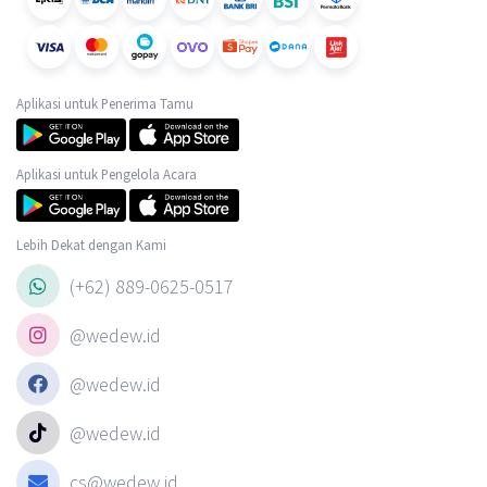
Aplikasi untuk Penerima Tamu
Aplikasi untuk Pengelola Acara
Lebih Dekat dengan Kami
(+62) 889-0625-0517
@wedew.id
@wedew.id
@wedew.id
cs@wedew.id