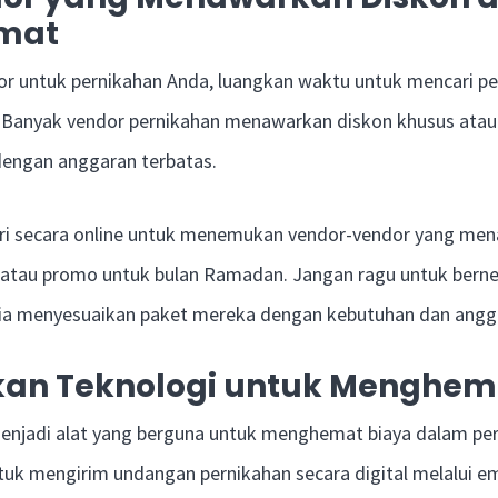
emat
or untuk pernikahan Anda, luangkan waktu untuk mencari p
 Banyak vendor pernikahan menawarkan diskon khusus ata
dengan anggaran terbatas.
ri secara online untuk menemukan vendor-vendor yang me
 atau promo untuk bulan Ramadan. Jangan ragu untuk bern
ia menyesuaikan paket mereka dengan kebutuhan dan angg
an Teknologi untuk Menghem
enjadi alat yang berguna untuk menghemat biaya dalam pe
uk mengirim undangan pernikahan secara digital melalui em