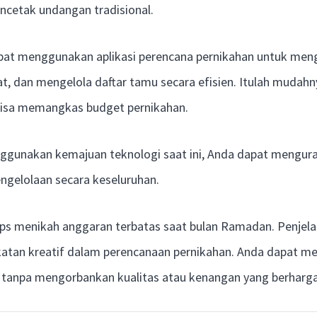
ncetak undangan tradisional.
dapat menggunakan aplikasi perencana pernikahan untuk meng
t, dan mengelola daftar tamu secara efisien. Itulah muda
bisa memangkas budget pernikahan.
gunakan kemajuan teknologi saat ini, Anda dapat menguran
ngelolaan secara keseluruhan.
ips menikah anggaran terbatas saat bulan Ramadan. Penjela
tan kreatif dalam perencanaan pernikahan. Anda dapat m
 tanpa mengorbankan kualitas atau kenangan yang berharga