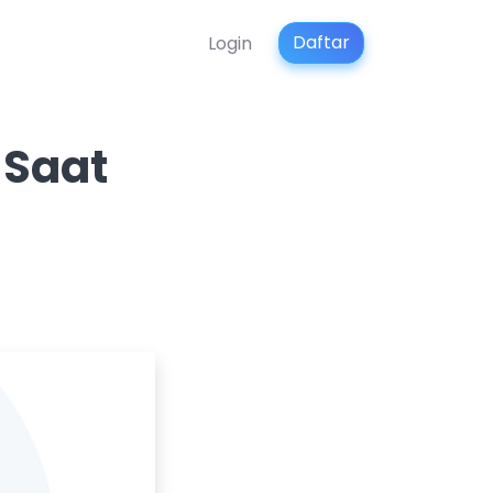
Daftar
Login
 Saat