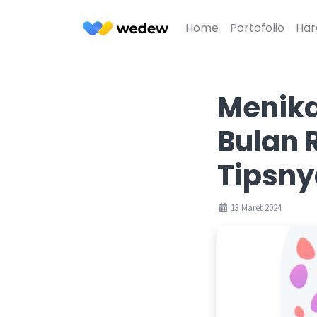
Home
Portofolio
Har
Menika
Bulan 
Tipsny
13 Maret 2024