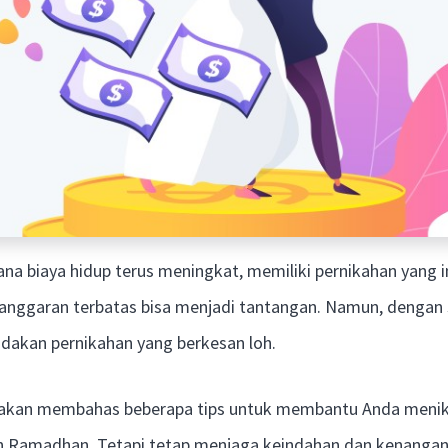
ana biaya hidup terus meningkat, memiliki pernikahan yang 
nggaran terbatas bisa menjadi tantangan. Namun, dengan se
akan pernikahan yang berkesan loh.
i akan membahas beberapa tips untuk membantu Anda meni
an Ramadhan. Tetapi tetap menjaga keindahan dan kenangan