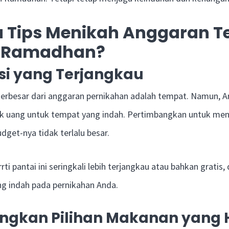
a Tips Menikah Anggaran T
n Ramadhan?
asi yang Terjangkau
terbesar dari anggaran pernikahan adalah tempat. Namun, A
 uang untuk tempat yang indah. Pertimbangkan untuk men
dget-nya tidak terlalu besar.
rti pantai ini seringkali lebih terjangkau atau bahkan grati
ng indah pada pernikahan Anda.
ngkan Pilihan Makanan yang