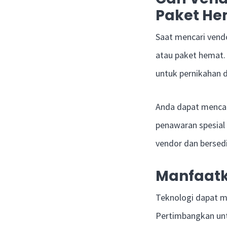
Paket H
Saat mencari vend
atau paket hemat.
untuk pernikahan 
Anda dapat menca
penawaran spesial
vendor dan bersed
Manfaatk
Teknologi dapat m
Pertimbangkan unt