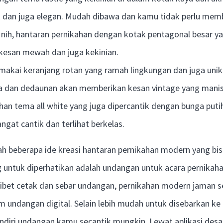
k dan juga elegan. Mudah dibawa dan kamu tidak perlu me
s nih, hantaran pernikahan dengan kotak pentagonal besar y
esan mewah dan juga kekinian.
akai keranjang rotan yang ramah lingkungan dan juga uni
a dan dedaunan akan memberikan kesan vintage yang manis
han tema all white yang juga dipercantik dengan bunga puti
angat cantik dan terlihat berkelas.
ah beberapa ide kreasi hantaran pernikahan modern yang bis
g untuk diperhatikan adalah undangan untuk acara pernikah
ibet cetak dan sebar undangan, pernikahan modern jaman 
m undangan digital. Selain lebih mudah untuk disebarkan k
endiri undangan kamu secantik mungkin. Lewat aplikasi des