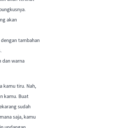
mbungkusnya.
ang akan
k dengan tambahan
.
h dan warna
a kamu tiru. Nah,
an kamu. Buat
sekarang sudah
e mana saja, kamu
ain undangan