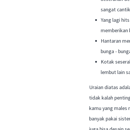
sangat canti
Yang lagi hit
memberikan k
Hantaran mem
bunga - bung
Kotak sesera
lembut lain s
Uraian diatas adal
tidak kalah pentin
kamu yang males r
banyak pakai siste
juga bisa desain s