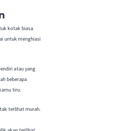
n
uk kotak biasa.
ai untuk menghiasi
endiri atau yang
lah beberapa
kamu tiru:
tak terlihat murah.
ik akan terlihat