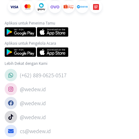
Aplikasi untuk Penerima Tamu
Aplikasi untuk Pengelola Acara
Lebih Dekat dengan Kami
(+62) 889-0625-0517
@wedew.id
@wedew.id
@wedew.id
cs@wedew.id