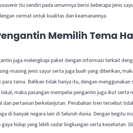
souvenir itu sendiri pada umumnya berisi beberapa jenis say
 dengan cermat untuk kualitas dan keamanannya.
Pengantin Memilih Tema Ha
antin juga melengkapi paket dengan informasi terkait den
sing-masing jenis sayur serta juga buah yang diberikan, m
uk para tamu. Bahkan tidak hanya itu, dengan menggunakan 
ni lokal, maka pasangan mempelai pengantin juga ikut sert
 dan pertanian berkelanjutan. Perubahan tren tersebut tidak
ga di banyak negara lain di Seluruh dunia. Dengan begitu 
 gaya hidup yang lebih sadar lingkungan serta kesehatan. 