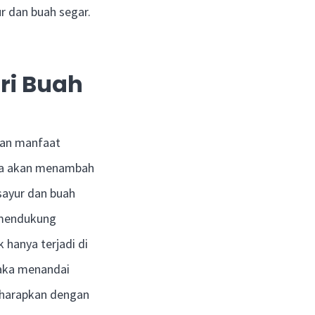
ur dan buah segar.
ri Buah
gan manfaat
aka akan menambah
sayur dan buah
a mendukung
 hanya terjadi di
maka menandai
Diharapkan dengan