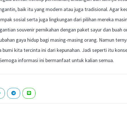
gantin, baik itu yang modern atau juga tradisional. Agar ke
pak sosial serta juga lingkungan dari pilihan mereka mas
gantian souvenir pernikahan dengan paket sayur dan buah o
bahan gaya hidup bagi masing-masing orang. Namun ternya
bumi kita tercinta ini dari kepunahan. Jadi seperti itu kons
 Semoga informasi ini bermanfaat untuk kalian semua.