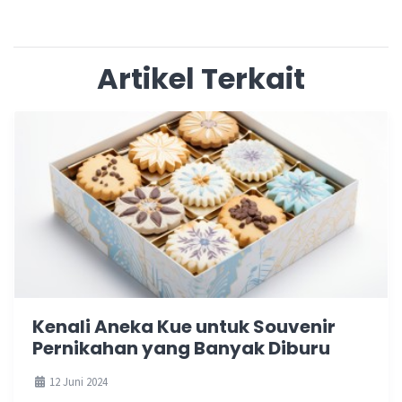
Artikel Terkait
Kenali Aneka Kue untuk Souvenir
Pernikahan yang Banyak Diburu
12 Juni 2024