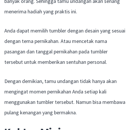
banyak orang. Sehingga tamu undangan akan senang
menerima hadiah yang praktis ini.
Anda dapat memilih tumbler dengan desain yang sesuai
dengan tema pernikahan. Atau mencetak nama
pasangan dan tanggal pernikahan pada tumbler
tersebut untuk memberikan sentuhan personal.
Dengan demikian, tamu undangan tidak hanya akan
mengingat momen pernikahan Anda setiap kali
menggunakan tumbler tersebut. Namun bisa membawa
pulang kenangan yang bermakna.