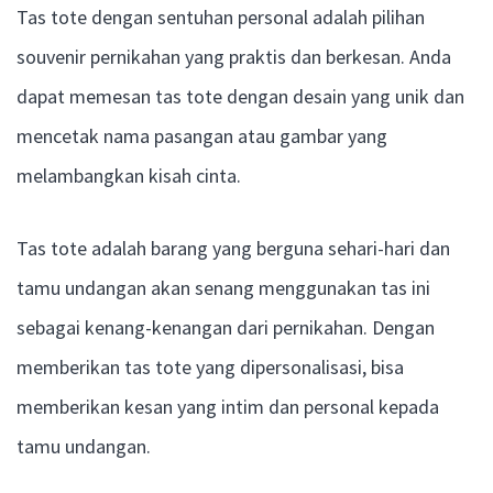
Tas tote dengan sentuhan personal adalah pilihan
souvenir pernikahan yang praktis dan berkesan. Anda
dapat memesan tas tote dengan desain yang unik dan
mencetak nama pasangan atau gambar yang
melambangkan kisah cinta.
Tas tote adalah barang yang berguna sehari-hari dan
tamu undangan akan senang menggunakan tas ini
sebagai kenang-kenangan dari pernikahan. Dengan
memberikan tas tote yang dipersonalisasi, bisa
memberikan kesan yang intim dan personal kepada
tamu undangan.