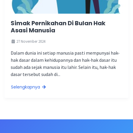
Simak Pernikahan Di Bulan Hak
Asasi Manusia
27 November 2024
Dalam dunia ini setiap manusia pasti mempunyai hak-
hak dasar dalam kehidupannya dan hak-hak dasar itu
sudah ada sejak manusia itu lahir. Selain itu, hak-hak
dasar tersebut sudah di...
Selengkapnya