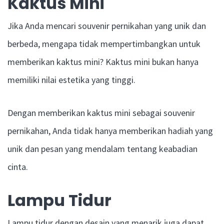
Kaktus Mini
Jika Anda mencari souvenir pernikahan yang unik dan
berbeda, mengapa tidak mempertimbangkan untuk
memberikan kaktus mini? Kaktus mini bukan hanya
memiliki nilai estetika yang tinggi.
Dengan memberikan kaktus mini sebagai souvenir
pernikahan, Anda tidak hanya memberikan hadiah yang
unik dan pesan yang mendalam tentang keabadian
cinta.
Lampu Tidur
Lampu tidur dengan desain yang menarik juga dapat