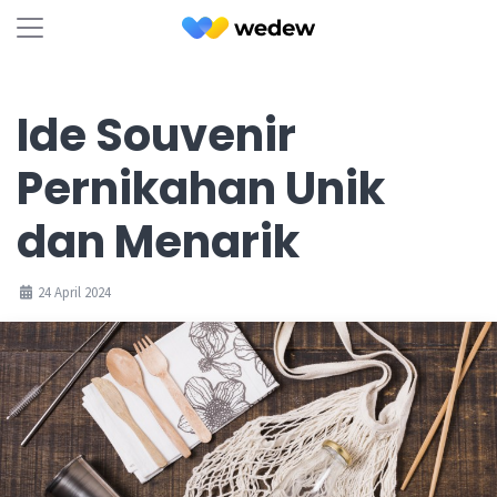
Ide Souvenir
Pernikahan Unik
dan Menarik
24 April 2024