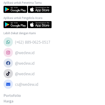
Aplikasi untuk Penerima Tamu
Aplikasi untuk Pengelola Acara
Lebih Dekat dengan Kami
(+62) 889-0625-0517
@wedew.id
@wedew.id
@wedew.id
cs@wedew.id
Portofolio
Harga