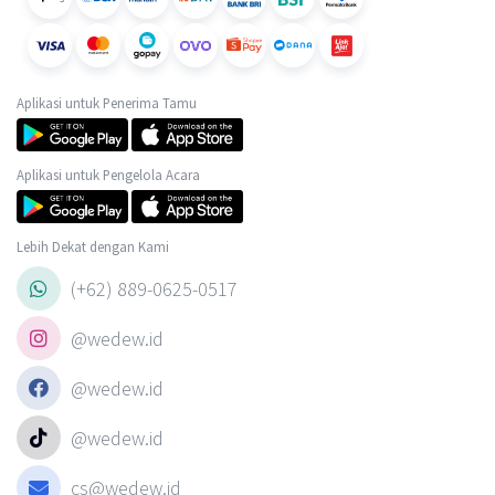
Aplikasi untuk Penerima Tamu
Aplikasi untuk Pengelola Acara
Lebih Dekat dengan Kami
(+62) 889-0625-0517
@wedew.id
@wedew.id
@wedew.id
cs@wedew.id