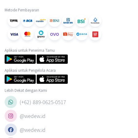
Metode Pembayaran
Aplikasi untuk Penerima Tamu
Aplikasi untuk Pengelola Acara
Lebih Dekat dengan Kami
(+62) 889-0625-0517
@wedew.id
@wedew.id