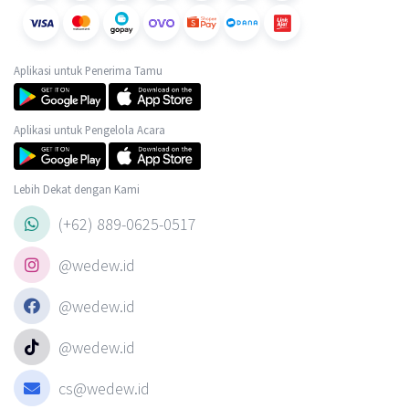
Aplikasi untuk Penerima Tamu
Aplikasi untuk Pengelola Acara
Lebih Dekat dengan Kami
(+62) 889-0625-0517
@wedew.id
@wedew.id
@wedew.id
cs@wedew.id