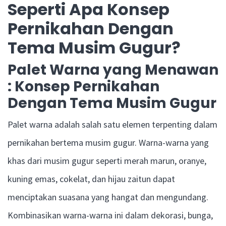
Seperti Apa Konsep
Pernikahan Dengan
Tema Musim Gugur?
Palet Warna yang Menawan
: Konsep Pernikahan
Dengan Tema Musim Gugur
Palet warna adalah salah satu elemen terpenting dalam
pernikahan bertema musim gugur. Warna-warna yang
khas dari musim gugur seperti merah marun, oranye,
kuning emas, cokelat, dan hijau zaitun dapat
menciptakan suasana yang hangat dan mengundang.
Kombinasikan warna-warna ini dalam dekorasi, bunga,