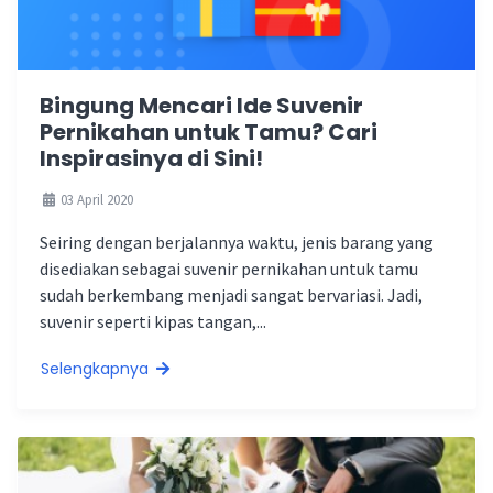
Bingung Mencari Ide Suvenir
Pernikahan untuk Tamu? Cari
Inspirasinya di Sini!
03 April 2020
Seiring dengan berjalannya waktu, jenis barang yang
disediakan sebagai suvenir pernikahan untuk tamu
sudah berkembang menjadi sangat bervariasi. Jadi,
suvenir seperti kipas tangan,...
Selengkapnya