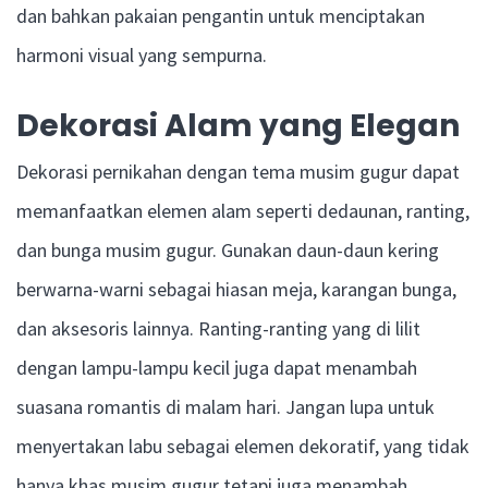
dan bahkan pakaian pengantin untuk menciptakan
harmoni visual yang sempurna.
Dekorasi Alam yang Elegan
Dekorasi pernikahan dengan tema musim gugur dapat
memanfaatkan elemen alam seperti dedaunan, ranting,
dan bunga musim gugur. Gunakan daun-daun kering
berwarna-warni sebagai hiasan meja, karangan bunga,
dan aksesoris lainnya. Ranting-ranting yang di lilit
dengan lampu-lampu kecil juga dapat menambah
suasana romantis di malam hari. Jangan lupa untuk
menyertakan labu sebagai elemen dekoratif, yang tidak
hanya khas musim gugur tetapi juga menambah