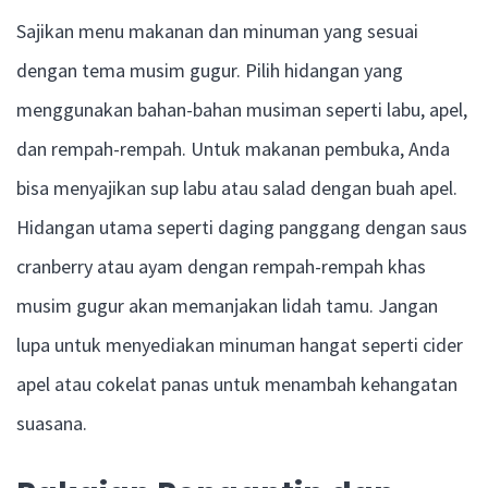
Sajikan menu makanan dan minuman yang sesuai
dengan tema musim gugur. Pilih hidangan yang
menggunakan bahan-bahan musiman seperti labu, apel,
dan rempah-rempah. Untuk makanan pembuka, Anda
bisa menyajikan sup labu atau salad dengan buah apel.
Hidangan utama seperti daging panggang dengan saus
cranberry atau ayam dengan rempah-rempah khas
musim gugur akan memanjakan lidah tamu. Jangan
lupa untuk menyediakan minuman hangat seperti cider
apel atau cokelat panas untuk menambah kehangatan
suasana.