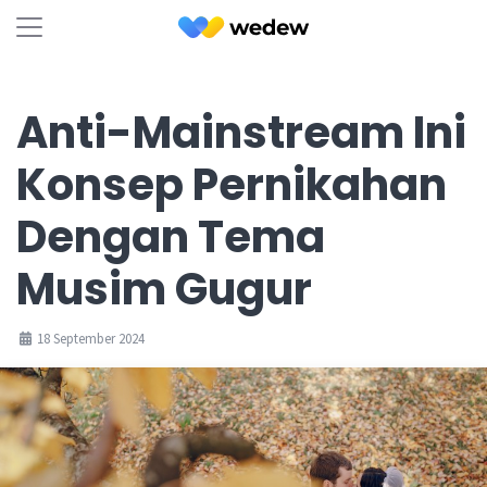
Anti-Mainstream Ini
Konsep Pernikahan
Dengan Tema
Musim Gugur
18 September 2024