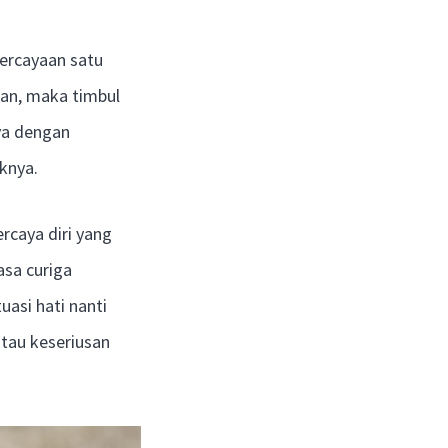
percayaan satu
gan, maka timbul
ya dengan
knya.
rcaya diri yang
asa curiga
asi hati nanti
atau keseriusan