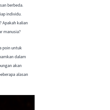
nsan berbeda.
ap individu.
? Apakah kalian
ar manusia?
a poin untuk
tanamkan dalam
ubungan akan
beberapa alasan