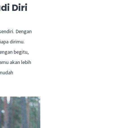
i Diri
sendiri. Dengan
iapa dirimu.
engan begitu,
kamu akan lebih
 mudah