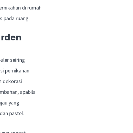
pernikahan di rumah
as pada ruang.
arden
uler seiring
si pernikahan
n dekorasi
ambahan, apabila
ijau yang
an pastel.
tunya sangat