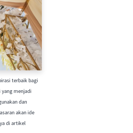
irasi terbaik bagi
i yang menjadi
digunakan dan
asaran akan ide
a di artikel