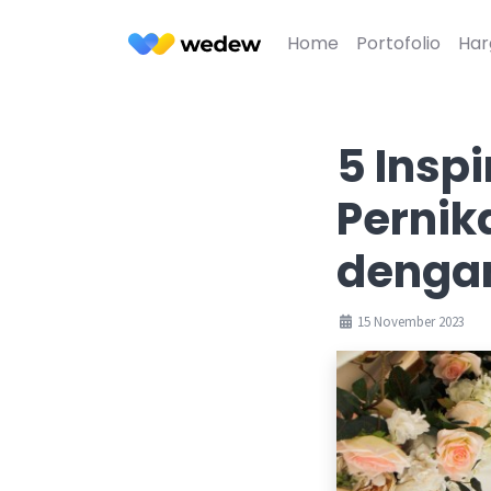
Home
Portofolio
Har
5 Insp
Perni
dengan
15 November 2023