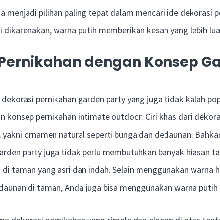
uga menjadi pilihan paling tepat dalam mencari ide dekorasi 
ni dikarenakan, warna putih memberikan kesan yang lebih lu
 Pernikahan dengan Konsep G
 dekorasi pernikahan garden party yang juga tidak kalah pop
 konsep pernikahan intimate outdoor. Ciri khas dari dekora
, yakni ornamen natural seperti bunga dan dedaunan. Bahka
arden party juga tidak perlu membutuhkan banyak hiasan t
 di taman yang asri dan indah. Selain menggunakan warna h
unan di taman, Anda juga bisa menggunakan warna putih d
ma dekorasi pernikahan yang simple dan elegan di atas ten