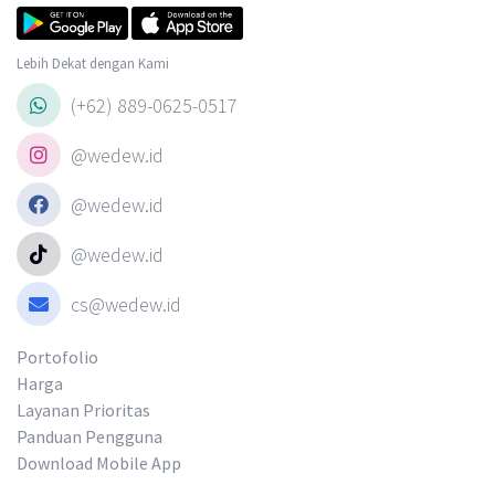
Lebih Dekat dengan Kami
(+62) 889-0625-0517
@wedew.id
@wedew.id
@wedew.id
cs@wedew.id
Portofolio
Harga
Layanan Prioritas
Panduan Pengguna
Download Mobile App