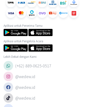
Aplikasi untuk Penerima Tamu
Aplikasi untuk Pengelola Acara
Lebih Dekat dengan Kami
(+62) 889-0625-0517
@wedew.id
@wedew.id
@wedew.id