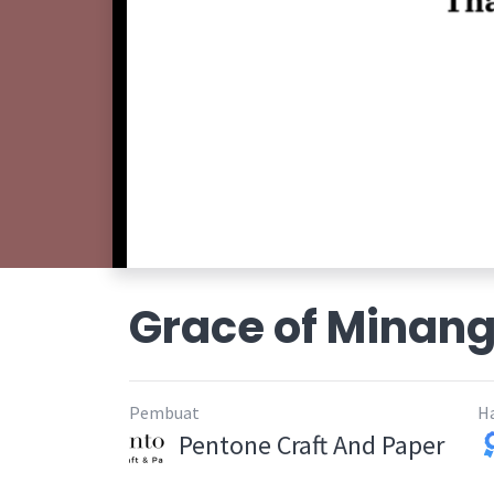
Grace of Minan
Pembuat
H
Pentone Craft And Paper