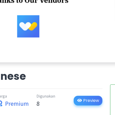
gnese
arga
Digunakan
Preview
Premium
8