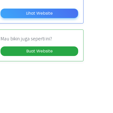
Lihat Website
Mau bikin juga seperti ini?
Buat Website