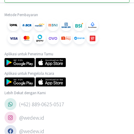
Metode Pembayaran
Aplikasi untuk Penerima Tamu
Aplikasi untuk Pengelola Acara
Lebih Dekat dengan Kami
(+62) 889-0625-0517
@wedew.id
@wedew.id