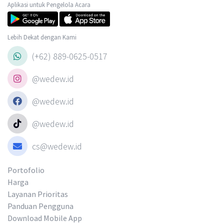
Aplikasi untuk Pengelola Acara
Lebih Dekat dengan Kami
(+62) 889-0625-0517
@wedew.id
@wedew.id
@wedew.id
cs@wedew.id
Portofolio
Harga
Layanan Prioritas
Panduan Pengguna
Download Mobile App