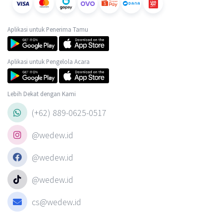
Aplikasi untuk Penerima Tamu
Aplikasi untuk Pengelola Acara
Lebih Dekat dengan Kami
(+62) 889-0625-0517
@wedew.id
@wedew.id
@wedew.id
cs@wedew.id