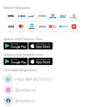
Metode Pembayaran
Aplikasi untuk Penerima Tamu
Aplikasi untuk Pengelola Acara
Lebih Dekat dengan Kami
(+62) 889-0625-0517
@wedew.id
@wedew.id