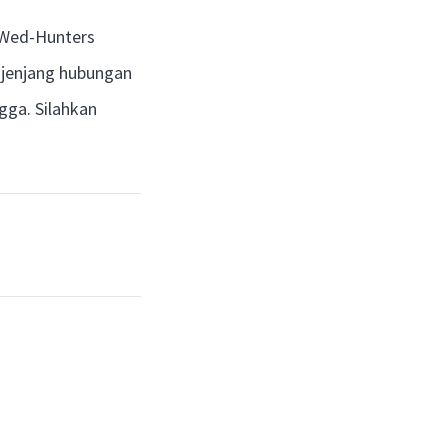
a Wed-Hunters
jenjang hubungan
gga. Silahkan