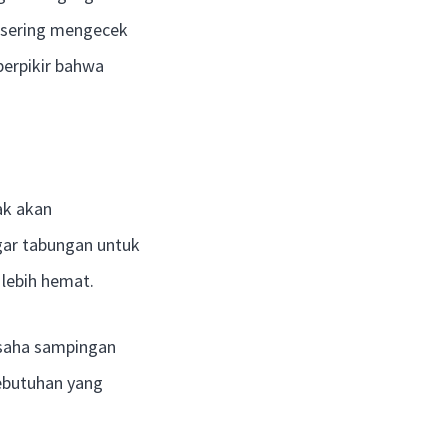
u sering mengecek
berpikir bahwa
ak akan
agar tabungan untuk
lebih hemat.
usaha sampingan
kebutuhan yang