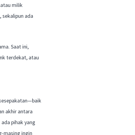
atau milik
 sekalipun ada
ma. Saat ini,
nk terdekat, atau
i kesepakatan—baik
n akhir antara
 ada pihak yang
g-masing ingin