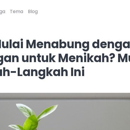
ga
Tema
Blog
Mulai Menabung deng
an untuk Menikah? M
h-Langkah Ini