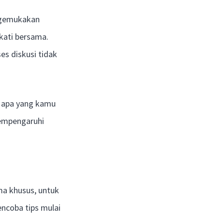
engemukakan
kati bersama.
s diskusi tidak
i apa yang kamu
 mempengaruhi
a khusus, untuk
ncoba tips mulai