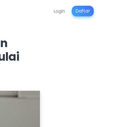
Daftar
Login
an
ulai