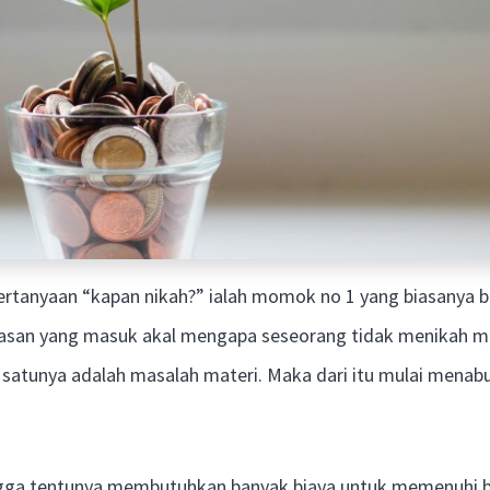
pertanyaan “kapan nikah?” ialah momok no 1 yang biasanya b
lasan yang masuk akal mengapa seseorang tidak menikah m
h satunya adalah masalah materi. Maka dari itu mulai menab
gga tentunya membutuhkan banyak biaya untuk memenuhi b