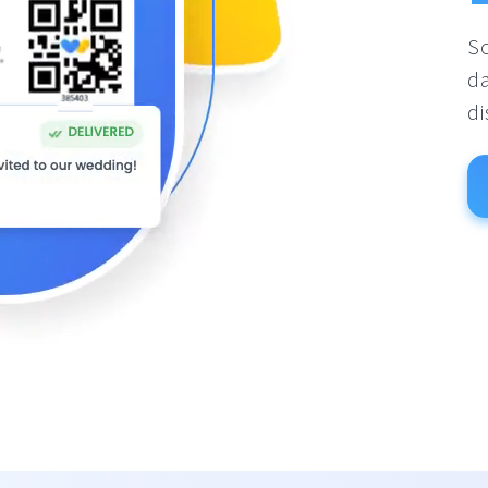
So
da
di