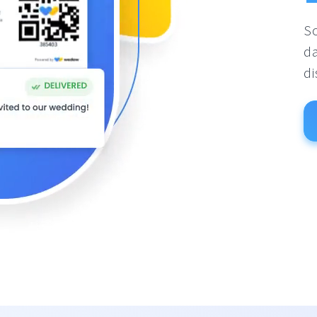
So
da
di