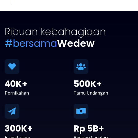
Ribuan kebahagiaan
#bersama
Wedew
40K+
500K+
Pernikahan
Tamu Undangan
300K+
Rp 5B+
E-invitation
Angapo Cashless